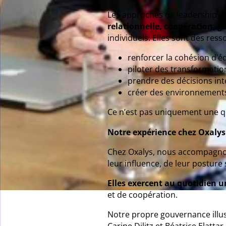
Les approches de leadership 
relationnelle, coopération, g
individuels. Elles sont des res
renforcer la cohésion d’é
piloter des transformatio
prendre des décisions inté
créer des environnements 
Ce n’est pas uniquement une qu
Notre expérience chez Oxalys
Chez Oxalys, nous accompagnon
leur influence, de leur posture
Elles exercent au quotidien u
et de coopération.
Notre propre gouvernance illus