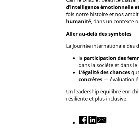
Carine Dilitz et Béatrice Elatta
d’intelligence émotionnelle et
fois notre histoire et nos amb
humanité
, dans un contexte o
Aller au-delà des symboles
La Journée internationale des 
la
participation des femm
dans la société et dans le
L’égalité des chances
que
concrètes
— évaluation éq
Un leadership équilibré enrich
résiliente et plus inclusive.