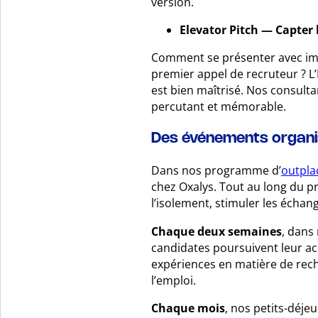
version.
Elevator Pitch — Capter 
Comment se présenter avec imp
premier appel de recruteur ? L’E
est bien maîtrisé. Nos consult
percutant et mémorable.
Des événements organis
Dans nos programme d’
outpl
chez Oxalys. Tout au long du p
l’isolement, stimuler les échan
Chaque deux semaines
, dans
candidates poursuivent leur ac
expériences en matière de rech
l’emploi.
Chaque mois
, nos petits-déje