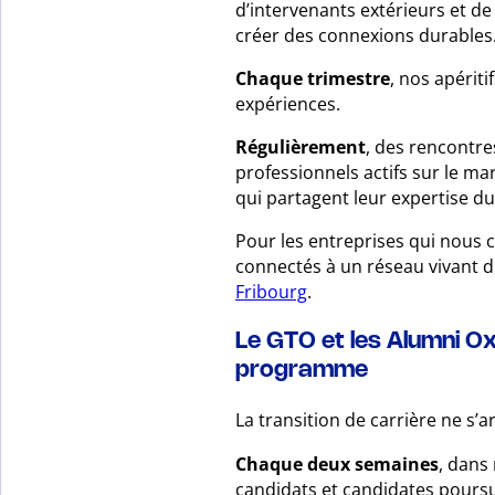
d’intervenants extérieurs et d
créer des connexions durables
Chaque trimestre
, nos apériti
expériences.
Régulièrement
, des rencontr
professionnels actifs sur le m
qui partagent leur expertise d
Pour les entreprises qui nous c
connectés à un réseau vivant d
Fribourg
.
Le GTO et les Alumni O
programme
La transition de carrière ne s’a
Chaque deux semaines
, dans
candidats et candidates poursu