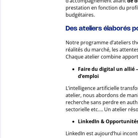
d’accompagnement allant
de d
prestation en fonction du profi
budgétaires.
Des ateliers élaborés 
Notre programme d’ateliers thé
réalités du marché, les attente
Chaque atelier combine apports
Faire du digital un allié
d’emploi
L’intelligence artificielle tran
atelier, nous abordons de maniè
recherche sans perdre en authen
sectorielle etc…. Un atelier ré
LinkedIn & Opportunités
LinkedIn est aujourd’hui incont